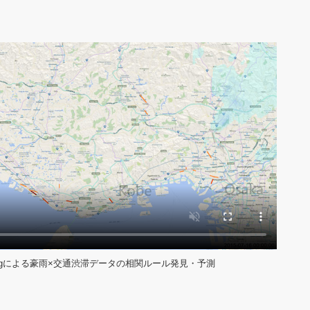
temset Miningによる豪雨×交通渋滞データの相関ルール発見・予測